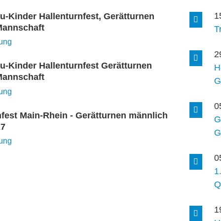
1
u-Kinder Hallenturnfest, Gerätturnen
Mannschaft
T
ung
2
u-Kinder Hallenturnfest Gerätturnen
H
Mannschaft
G
ung
0
nfest Main-Rhein - Gerätturnen männlich
G
27
G
ung
0
1
Q
1