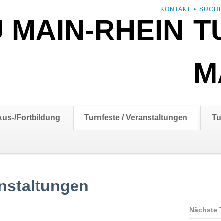
NAVIGATION
KONTAKT
SUCH
T
ÜBERSPRINGEN
M
Aus-/Fortbildung
Turnfeste / Veranstaltungen
Tu
nstaltungen
Nächste 