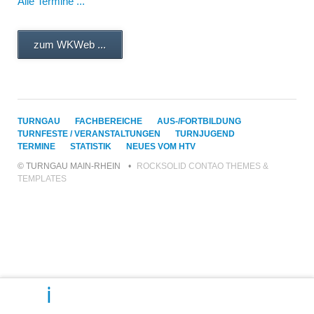
Alle Termine ...
zum WKWeb ...
NAVIGATION
TURNGAU
FACHBEREICHE
AUS-/FORTBILDUNG
ÜBERSPRINGEN
TURNFESTE / VERANSTALTUNGEN
TURNJUGEND
TERMINE
STATISTIK
NEUES VOM HTV
© TURNGAU MAIN-RHEIN
ROCKSOLID CONTAO THEMES &
TEMPLATES