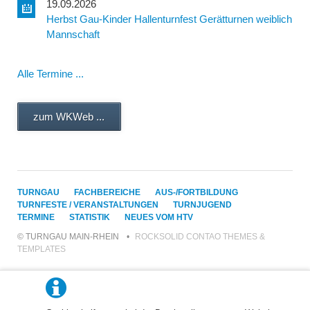
19.09.2026
Herbst Gau-Kinder Hallenturnfest Gerätturnen weiblich
Mannschaft
Alle Termine ...
zum WKWeb ...
NAVIGATION
TURNGAU
FACHBEREICHE
AUS-/FORTBILDUNG
ÜBERSPRINGEN
TURNFESTE / VERANSTALTUNGEN
TURNJUGEND
TERMINE
STATISTIK
NEUES VOM HTV
© TURNGAU MAIN-RHEIN
ROCKSOLID CONTAO THEMES &
TEMPLATES